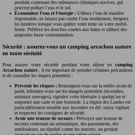
produits contenant des substances chimiques nocives, qui
peuvent polluer l’eau et le sol.
Économiser l’eau et l’énergie :
Utilisez l’eau de manière
responsable, ne laissez pas couler l’eau inutilement, éteignez
les lumières lorsque vous quittez votre tente ou votre mobil-
home. Préférez les douches courtes aux bains et utilisez des
ampoules basse consommation.
Sécurité : assurez-vous un camping arcachon nature
en toute sérénité
Pour assurer votre sécurité pendant votre séjour en
camping
Arcachon nature
, il est important de prendre certaines précautions
et de connaître les risques potentiels :
Prévenir les risques :
Renseignez-vous sur la météo avant de
partir, informez-vous sur les dangers potentiels (incendies,
animaux sauvages), signalez votre itinéraire à quelqu’un et
emportez une carte et une boussole. La région des Landes est
particulièrement sensible aux incendies en été, soyez vigilant
et respectez les consignes de sécurité.
Avoir une trousse de secours :
Prévoyez une trousse de
secours contenant un antiseptique, des pansements, des
antidouleurs, un répulsif contre les insectes, un produit
apaisant en cas de piqûre et une crème solaire.