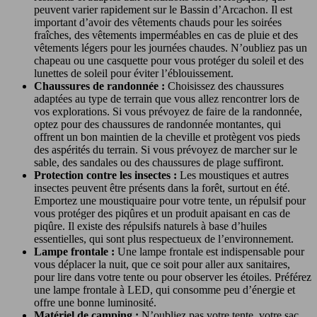
peuvent varier rapidement sur le Bassin d’Arcachon. Il est
important d’avoir des vêtements chauds pour les soirées
fraîches, des vêtements imperméables en cas de pluie et des
vêtements légers pour les journées chaudes. N’oubliez pas un
chapeau ou une casquette pour vous protéger du soleil et des
lunettes de soleil pour éviter l’éblouissement.
Chaussures de randonnée :
Choisissez des chaussures
adaptées au type de terrain que vous allez rencontrer lors de
vos explorations. Si vous prévoyez de faire de la randonnée,
optez pour des chaussures de randonnée montantes, qui
offrent un bon maintien de la cheville et protègent vos pieds
des aspérités du terrain. Si vous prévoyez de marcher sur le
sable, des sandales ou des chaussures de plage suffiront.
Protection contre les insectes :
Les moustiques et autres
insectes peuvent être présents dans la forêt, surtout en été.
Emportez une moustiquaire pour votre tente, un répulsif pour
vous protéger des piqûres et un produit apaisant en cas de
piqûre. Il existe des répulsifs naturels à base d’huiles
essentielles, qui sont plus respectueux de l’environnement.
Lampe frontale :
Une lampe frontale est indispensable pour
vous déplacer la nuit, que ce soit pour aller aux sanitaires,
pour lire dans votre tente ou pour observer les étoiles. Préférez
une lampe frontale à LED, qui consomme peu d’énergie et
offre une bonne luminosité.
Matériel de camping :
N’oubliez pas votre tente, votre sac