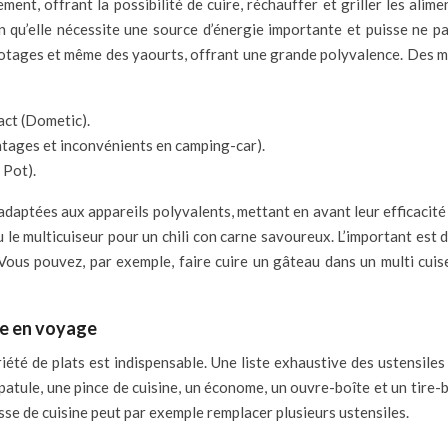
ent, offrant la possibilité de cuire, réchauffer et griller les alim
n qu’elle nécessite une source d’énergie importante et puisse ne p
 mijotages et même des yaourts, offrant une grande polyvalence. De
act (Dometic).
ntages et inconvénients en camping-car).
 Pot).
adaptées aux appareils polyvalents, mettant en avant leur efficacit
le multicuiseur pour un chili con carne savoureux. L’important est 
. Vous pouvez, par exemple, faire cuire un gâteau dans un multi cu
ne en voyage
riété de plats est indispensable. Une liste exhaustive des ustensil
spatule, une pince de cuisine, un économe, un ouvre-boîte et un tir
se de cuisine peut par exemple remplacer plusieurs ustensiles.