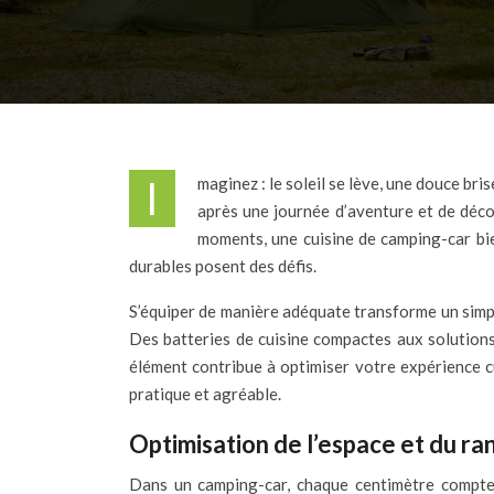
Imaginez : le soleil se lève, une douce brise souffle à travers la fenêtre de votre camping-car, et l’arôme enivrant du café fraîchement infusé emplit l’air. Plus tard,
après une journée d’aventure et de déco
moments, une cuisine de camping-car bien
durables posent des défis.
S’équiper de manière adéquate transforme un simpl
Des batteries de cuisine compactes aux solutions
élément contribue à optimiser votre expérience c
pratique et agréable.
Optimisation de l’espace et du ra
Dans un camping-car, chaque centimètre compte. 