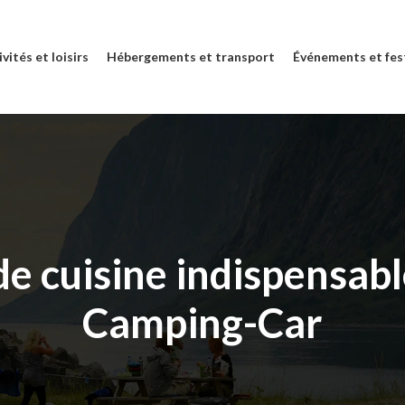
vités et loisirs
Hébergements et transport
Événements et fes
de cuisine indispensabl
Camping-Car