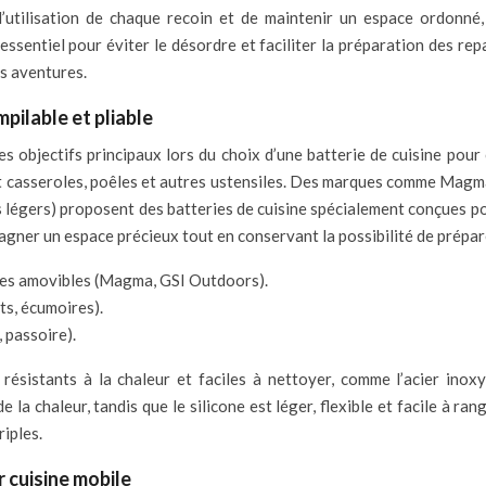
l’utilisation de chaque recoin et de maintenir un espace ordonné
ssentiel pour éviter le désordre et faciliter la préparation des re
s aventures.
pilable et pliable
les objectifs principaux lors du choix d’une batterie de cuisine pou
nt casseroles, poêles et autres ustensiles. Des marques comme Magm
 légers) proposent des batteries de cuisine spécialement conçues p
ner un espace précieux tout en conservant la possibilité de prépare
hes amovibles (Magma, GSI Outdoors).
ets, écumoires).
, passoire).
, résistants à la chaleur et faciles à nettoyer, comme l’acier inoxy
 la chaleur, tandis que le silicone est léger, flexible et facile à ra
iples.
 cuisine mobile