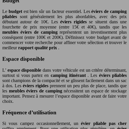
Budget
Le
budget
est bien sûr un facteur essentiel. Les
éviers de camping
pliables
sont généralement les plus abordables, avec des prix
débutant autour de 10€. Les
éviers rigides
se situent dans une
fourchette de prix moyenne (entre 15€ et 40€), tandis que les
meubles éviers de camping
représentent un investissement plus
conséquent (entre 100€ et 200€). Définissez votre budget avant de
commencer votre recherche pour affiner votre sélection et trouver le
meilleur
rapport qualité prix
.
Espace disponible
L’
espace disponible
dans votre véhicule est un critère déterminant,
surtout si vous partez en
camping itinérant
. Les
éviers pliables
sont champions de la compacité et se glissent facilement dans un sac
à dos. Les
éviers rigides
prennent un peu plus de place, tandis que
les
meubles éviers de camping
nécessitent un espace de stockage
important. Pensez à mesurer l’espace disponible avant de faire votre
choix.
Fréquence d’utilisation
Si vous campez occasionnellement, un
évier pliable pas cher
suffira amplement. Pour une utilisation plus régulière, un
évier