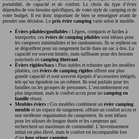
portabilité, de capacité et de confort. Le choix du type d’évier
dépendra de vos besoins spécifiques, de votre style de camping et de
votre budget. Il est donc important de bien se renseigner avant de
prendre une décision. Le
prix évier camping
varie selon le modèle.
Éviers pliables/gonflables :
Légers, compacts et faciles à
transporter, ces
éviers de camping pliables
sont idéaux pour
les campeurs minimalistes et les randonneurs. Ils se replient ou
se dégonflent pour un rangement facile dans un sac à dos. La
capacité est souvent limitée, mais suffisante pour des besoins
ponctuels en
camping itinérant
.
Éviers rigides/bacs :
Plus stables et robustes que les modèles
pliables, ces
éviers de camping rigides
offrent une plus
grande capacité et sont souvent équipés d’accessoires intégrés,
tels qu’un égouttoir ou un robinet. Ils sont parfaits pour les
familles ou les groupes de personnes. L’encombrement est
plus important, mais le confort accru pour un
camping en
famille
réussi.
Meubles éviers :
Ces modèles combinent un
évier camping
meuble
et un espace de rangement, offrant un confort accru et
une meilleure organisation du campement. Ils sont idéaux
pour les séjours de longue durée et les campeurs qui
recherchent un maximum de commodité. L’investissement
initial est plus élevé, mais le confort est incomparable lors
d’un
long séjour camping
.