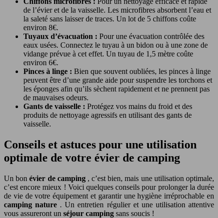
Chiffons microfibres :
Pour un nettoyage efficace et rapide
de l’évier et de la vaisselle. Les microfibres absorbent l’eau et
la saleté sans laisser de traces. Un lot de 5 chiffons coûte
environ 8€.
Tuyaux d’évacuation :
Pour une évacuation contrôlée des
eaux usées. Connectez le tuyau à un bidon ou à une zone de
vidange prévue à cet effet. Un tuyau de 1,5 mètre coûte
environ 6€.
Pinces à linge :
Bien que souvent oubliées, les pinces à linge
peuvent être d’une grande aide pour suspendre les torchons et
les éponges afin qu’ils sèchent rapidement et ne prennent pas
de mauvaises odeurs.
Gants de vaisselle :
Protégez vos mains du froid et des
produits de nettoyage agressifs en utilisant des gants de
vaisselle.
Conseils et astuces pour une utilisation
optimale de votre évier de camping
Un bon
évier de camping
, c’est bien, mais une utilisation optimale,
c’est encore mieux ! Voici quelques conseils pour prolonger la durée
de vie de votre équipement et garantir une hygiène irréprochable en
camping nature
. Un entretien régulier et une utilisation attentive
vous assureront un
séjour camping
sans soucis !