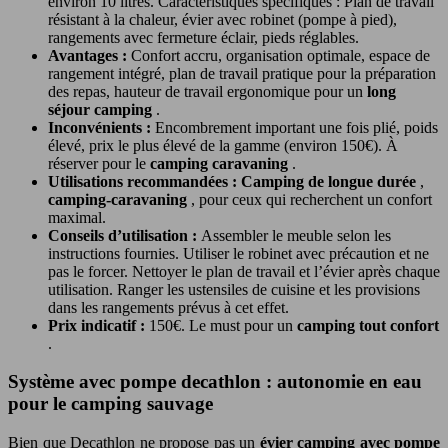
environ 10 litres. Caractéristiques spécifiques : Plan de travail
résistant à la chaleur, évier avec robinet (pompe à pied),
rangements avec fermeture éclair, pieds réglables.
Avantages :
Confort accru, organisation optimale, espace de
rangement intégré, plan de travail pratique pour la préparation
des repas, hauteur de travail ergonomique pour un
long
séjour camping
.
Inconvénients :
Encombrement important une fois plié, poids
élevé, prix le plus élevé de la gamme (environ 150€). À
réserver pour le
camping caravaning
.
Utilisations recommandées :
Camping de longue durée
,
camping-caravaning
, pour ceux qui recherchent un confort
maximal.
Conseils d’utilisation :
Assembler le meuble selon les
instructions fournies. Utiliser le robinet avec précaution et ne
pas le forcer. Nettoyer le plan de travail et l’évier après chaque
utilisation. Ranger les ustensiles de cuisine et les provisions
dans les rangements prévus à cet effet.
Prix indicatif :
150€. Le must pour un
camping tout confort
.
Système avec pompe decathlon : autonomie en eau
pour le camping sauvage
Bien que Decathlon ne propose pas un
évier camping avec pompe