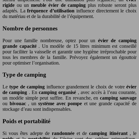
rigide
ou un
meuble évier de camping
plus robuste seront plus
adaptés. La
fréquence d’utilisation
influence directement le choix
du matériau et de la durabilité de l’équipement.
Nombre de personnes
Pour une famille nombreuse, optez pour un
évier de camping
grande capacité
. Un modèle de 15 litres minimum est conseillé
pour faciliter la vaisselle et garantir une hygiène irréprochable pour
tous les membres de la famille. Prévoyez également un égouttoir
pour optimiser l’organisation.
Type de camping
Le
type de camping
influence grandement le choix de votre
évier
de camping
. En
camping organisé
, avec accès à l’eau courante,
un modèle simple peut suffire. En revanche, en
camping sauvage
ou
bivouac
, un
système avec pompe
et une grande capacité de
stockage d’eau sont indispensables.
Poids et portabilité
Si vous êtes adepte de
randonnée
et de
camping itinérant
, le
poids
et la
portabilité
de l’évier sont des critères primordiaux.