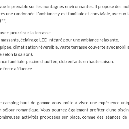
 vue imprenable sur les montagnes environnantes. Il propose des m
près une randonnée. L’ambiance y est familiale et conviviale, avec un
f**.
ec jacuzzi sur la terrasse.
ets massants, éclairage LED intégré pour une ambiance relaxante.
ipée, climatisation réversible, vaste terrasse couverte avec mobilie
e selon la saison).
ce familiale, piscine chauffée, club enfants en haute saison.
e forte affluence.
e camping haut de gamme vous invite à vivre une expérience unique
un séjour romantique. Vous pourrez également profiter d’une pisc
nombreuses activités proposées sur place, comme des séances de y