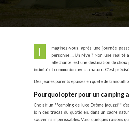
Imaginez-vous, après une journée passée à explorer les paysages enchanteurs de la Drôme, vous prélasser dans les bulles apaisantes de votre jacuzzi
personnel… Un rêve ? Non, une réalité a
alléchante, est une destination de choix
intimité et communion avec la nature. C’est préci
Des jeunes parents épuisés en quête de tranquilli
Pourquoi opter pour un camping av
Choisir un **camping de luxe Drôme jacuzzi** c’es
loin des tracas du quotidien, dans un cadre natu
souvenirs impérissables. Voici quelques raisons q