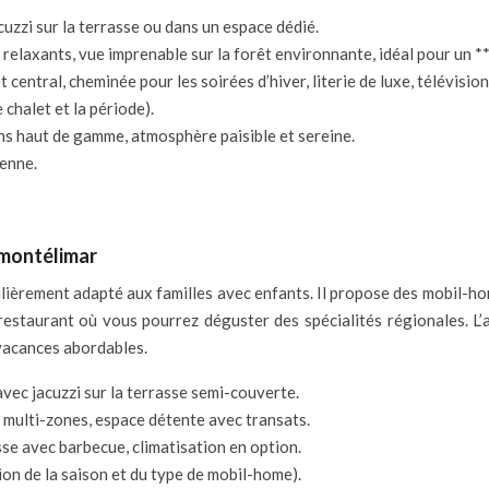
uzzi sur la terrasse ou dans un espace dédié.
ets relaxants, vue imprenable sur la forêt environnante, idéal pour u
 central, cheminée pour les soirées d’hiver, literie de luxe, télévisio
 chalet et la période).
ons haut de gamme, atmosphère paisible et sereine.
yenne.
– montélimar
lièrement adapté aux familles avec enfants. Il propose des mobil-hom
n restaurant où vous pourrez déguster des spécialités régionales. L’
vacances abordables.
ec jacuzzi sur la terrasse semi-couverte.
ts multi-zones, espace détente avec transats.
se avec barbecue, climatisation en option.
tion de la saison et du type de mobil-home).