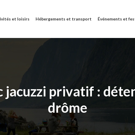
vités et loisirs
Hébergements et transport
Événements et fes
jacuzzi privatif : déte
drôme